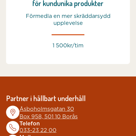
för kundunika produkter
Förmedla en mer skräddarsydd
upplevelse
1 500kr/tim
Partner i hållbart underhåll
Åsboholmsgatan 30
Box 958, 501 10 Borås
Telefon
033-23 22 00