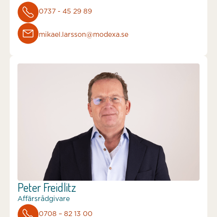
0737 - 45 29 89
mikael.larsson@modexa.se
Peter Freidlitz
Affärsrådgivare
0708 – 82 13 00