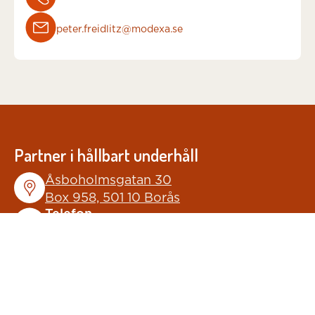
peter.freidlitz@modexa.se
Partner i hållbart underhåll
Åsboholmsgatan 30
Box 958, 501 10 Borås
Telefon
033-23 22 00
Mail
info@modexa.se
Linkedin
@modexa