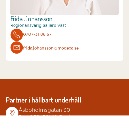
Frida Johansson
Regionansvarig Säljare Väst
0707-31 86 57
frida.johansson@modexa.se
Partner i hållbart underhåll
Åsboholmsgatan 30
Box 958, 501 10 Borås
Telefon